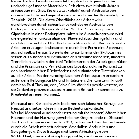
Raum. Bartoschewski verwendet hauptsächlich gewöhnliche
und/oder gefundene Materialien. Seit circa zweieinhalb Jahren
arbeitet sie mit Gips. Sie erstellt „Reliefs“ durch Abdrücke von
unterschiedlichsten Gegenständen, so auch bei der Bodenskulptur
Teppich , 2013. Die glatte Oberfläche der Arbeit wird
durchbrochen durch scheinbar verschobene Abdrücke von
Bodenplatten mit Noppenstruktur. Mit der Platzierung eines
Gipsabdrucks einer Bodenplatte mitten im Ausstellungsraum wird
die eigentliche Funktionalität der Platte ad absurdum geführt und
das Interesse auf ihre Oberflächenstruktur gelenkt. Bartoschewskis
Arbeiten erzeugen, insbesondere durch ihre Form eine Spannung
aus sich selbst heraus. So steht der ovale Umriss der Skulptur mit
seinen auslaufenden Außenkanten den ordnungsgebenen, linearen
Trennlinien zwischen den fünf Teilelementen der Arbeit gegenüber
und die Präzision und Perfektion des Gipsabdrucks im Kontrast zu
den handwerklichen Rückständen und auslaufenden Tintenflecken
auf der Arbeit. Mit denzurückgelassenen Arbeitsspuren entstehen
außerdem Reibungspunkte und Irritationen. Die Künstlerin knüpft
damit an Paul Thek an, der „Fehler“ im Werk als positiv wertete, da
sie Gedankenprozesse auslösen und den Betrachter seinerseits zu
Kreativität anregen können.1
Mercadal und Bartoschewski bedienen sich faktischer Bezüge zur
Realität und setzen diese in neue Bedeutungskontexte.
Was bei Mercadal Auseinandersetzung mit (bekannten) öffentlichen
Räumen und die Nutzung gewöhnlicher Gegenstände ist (Beispiel
Tisch und Lampe in der Tisch , 2013), äußert sich bei Bartoschewski
durch die Arbeit mit gefundenen Materialien, Abdrücken und
Spiegelungen. Diese Bezüge sind keine Abbildungen von
Wirklichkeit, sondern Anknüpfungspunkte, die ihrerseits einen