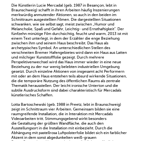
Die Künstlerin Lucie Mercadal (geb. 1987 in Besançon, lebt in
Braunschweig) schafft in ihren Arbeiten häufig Inszenierungen
merkwürdig anmutender Aktionen, so auch in den beiden im
Schnittraum ausgestellten Filmen. Die dargestellten Situationen
schwanken, wie sie selbst sagt, meist zwischen „Humor und
Melancholie, Spaß und Gefahr, Leichtig- und Ernsthaftigkeit“. Der
fünfzehn minütige Film durchsichtig, feucht und warm, 2013 ist mit
einem Text unterlegt, in dem der Erzähler die enge Beziehung
zwischen ihm und seinem Haus beschreibt. Das Haus als
archetypisches Symbol. An unterschiedlichen Stellen des
verschneiten Bremer Hafengebietes wird dann ein Haus aus Latten
und milchiger Kunststofffolie gezeigt. Durch mehrere
Perspektivenwechsel wird das Haus immer wieder in eine neue
Beziehung zu der nur wenig belebten industriellen Umgebung
gesetzt. Durch einzelne Aktionen von insgesamt acht Performern
mit oder an dem Haus entstehen teils absurd wirkende Situationen,
die die temporäre Nutzung des öffentlichen Raums als zentrale
Thematik herausstellen. Der leicht ironische Unterton und die
subtile Ausdrucksform sind dabei charakteristisch für Mercadals
künstlerisches Schaffen.
Lotta Bartoschewski (geb. 1988 in Preetz, lebt in Braunschweig)
zeigt im Schnittraum vier Arbeiten. Gemeinsam bilden sie eine
raumgreifende Installation, die in Interaktion mit Mercadals
Videoarbeiten tritt. Stimmungsgebend wirkt besonders
die Gestaltung der größten Wandfläche, die auch den
Ausstellungsort in die Installation mit einbezieht. Durch die
Abhängung mit pastellrosa Luftpolsterfolie bildet sich ein farblicher
Akzent in dem sonst abgedunkelten weiß-grauen